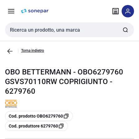
Vai alla
Vai
navigazione
alla
pagina
Cerca input
Torna indietro
OBO BETTERMANN - OBO6279760
GSVS70110RW COPRIGIUNTO -
6279760
copia
Cod. prodotto OBO6279760
copia
Cod. produttore 6279760