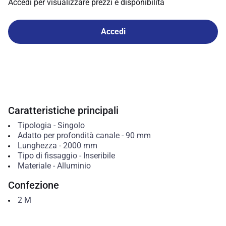
Accedi per visualizzare prezzi e disponibilità
Accedi
Caratteristiche principali
Tipologia
-
Singolo
Adatto per profondità canale
-
90
mm
Lunghezza
-
2000
mm
Tipo di fissaggio
-
Inseribile
Materiale
-
Alluminio
Confezione
2
M