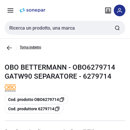
Vai alla
Vai
navigazione
alla
pagina
Cerca input
Torna indietro
OBO BETTERMANN - OBO6279714
GATW90 SEPARATORE - 6279714
copia
Cod. prodotto OBO6279714
copia
Cod. produttore 6279714