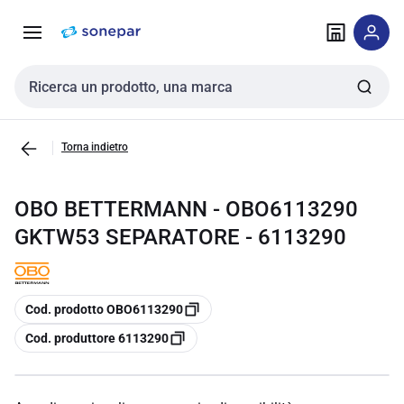
Vai alla
Vai
navigazione
alla
pagina
Cerca input
Torna indietro
OBO BETTERMANN - OBO6113290
GKTW53 SEPARATORE - 6113290
copia
Cod. prodotto OBO6113290
copia
Cod. produttore 6113290