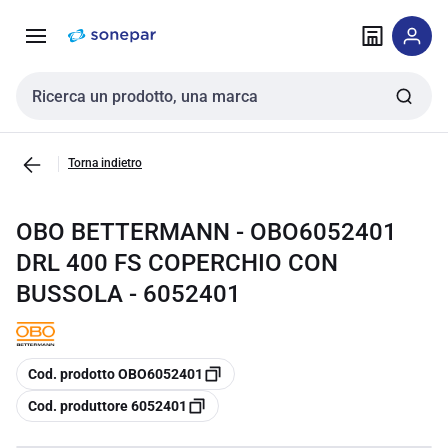
Vai alla
Vai
navigazione
alla
pagina
Cerca input
Torna indietro
OBO BETTERMANN - OBO6052401
DRL 400 FS COPERCHIO CON
BUSSOLA - 6052401
copia
Cod. prodotto OBO6052401
copia
Cod. produttore 6052401