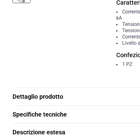
Caratteri
Corrent
kA
Tension
Tension
Corrent
Livello d
Confezi
1
PZ
Dettaglio prodotto
Specifiche tecniche
Descrizione estesa