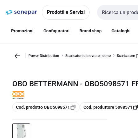
Vai alla
Vai
navigazione
alla
Prodotti e Servizi
Cerca input
pagina
Promozioni
Configuratori
Brand shop
Cataloghi
Power Distribution
Scaricatori di sovratensione
Scaricatore (T
OBO BETTERMANN - OBO5098571 FRD
copia
copia
Cod. prodotto OBO5098571
Cod. produttore 5098571