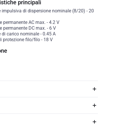
stiche principali
e impulsiva di dispersione nominale (8/20)
-
20
e permanente AC max.
-
4.2
V
e permanente DC max.
-
6
V
e di carico nominale
-
0.45
A
i protezione filo/filo
-
18
V
one