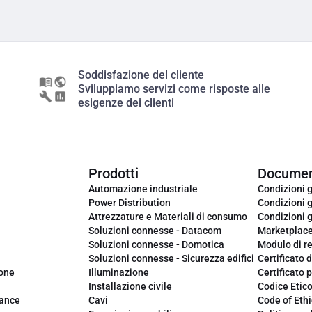
Soddisfazione del cliente
Sviluppiamo servizi come risposte alle
esigenze dei clienti
Prodotti
Documen
Automazione industriale
Condizioni g
Power Distribution
Condizioni g
Attrezzature e Materiali di consumo
Condizioni g
Soluzioni connesse - Datacom
Marketplac
Soluzioni connesse - Domotica
Modulo di r
Soluzioni connesse - Sicurezza edifici
Certificato d
ione
Illuminazione
Certificato p
Installazione civile
Codice Etic
iance
Cavi
Code of Ethi