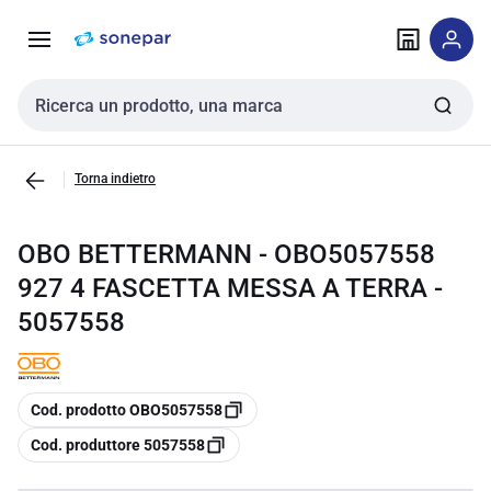
Vai alla
Vai
navigazione
alla
pagina
Cerca input
Torna indietro
OBO BETTERMANN - OBO5057558
927 4 FASCETTA MESSA A TERRA -
5057558
copia
Cod. prodotto OBO5057558
copia
Cod. produttore 5057558