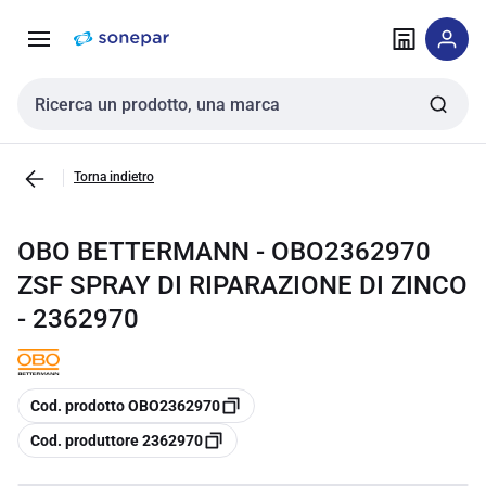
Vai alla
Vai
navigazione
alla
pagina
Cerca input
Torna indietro
OBO BETTERMANN - OBO2362970
ZSF SPRAY DI RIPARAZIONE DI ZINCO
- 2362970
copia
Cod. prodotto OBO2362970
copia
Cod. produttore 2362970