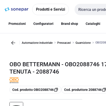
Vai alla
Vai
navigazione
alla
Prodotti e Servizi
Cerca input
pagina
Promozioni
Configuratori
Brand shop
Cataloghi
OBO208
Automazione industriale
Pressacavi
Guarnizione
OBO BETTERMANN - OBO2088746 17
TENUTA - 2088746
copia
copia
Cod. prodotto OBO2088746
Cod. produttore 2088746