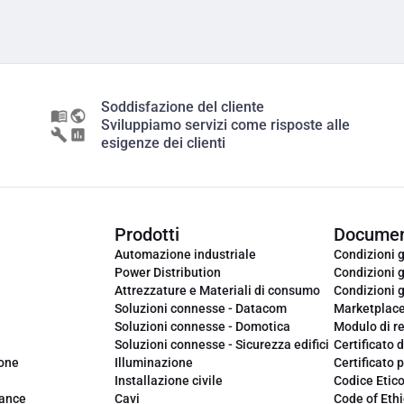
Soddisfazione del cliente
Sviluppiamo servizi come risposte alle
esigenze dei clienti
Prodotti
Documen
Automazione industriale
Condizioni g
Power Distribution
Condizioni g
Attrezzature e Materiali di consumo
Condizioni g
Soluzioni connesse - Datacom
Marketplac
Soluzioni connesse - Domotica
Modulo di r
Soluzioni connesse - Sicurezza edifici
Certificato d
ione
Illuminazione
Certificato p
Installazione civile
Codice Etic
iance
Cavi
Code of Ethi