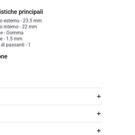
stiche principali
o esterno
-
23.5
mm
o interno
-
22
mm
le
-
Gomma
e
-
1.5
mm
di passanti
-
1
one