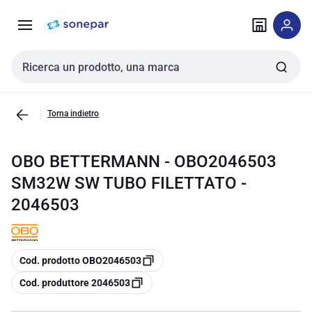
Vai alla
Vai
navigazione
alla
pagina
Cerca input
Torna indietro
OBO BETTERMANN - OBO2046503
SM32W SW TUBO FILETTATO -
2046503
copia
Cod. prodotto OBO2046503
copia
Cod. produttore 2046503