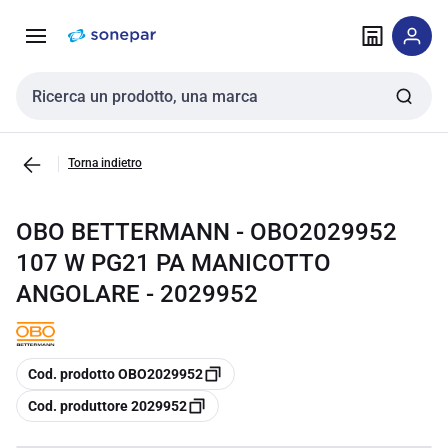
Vai alla
Vai
navigazione
alla
pagina
Cerca input
Torna indietro
OBO BETTERMANN - OBO2029952
107 W PG21 PA MANICOTTO
ANGOLARE - 2029952
copia
Cod. prodotto OBO2029952
copia
Cod. produttore 2029952