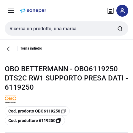
Vai alla
Vai
navigazione
alla
pagina
Cerca input
Torna indietro
OBO BETTERMANN - OBO6119250
DTS2C RW1 SUPPORTO PRESA DATI -
6119250
copia
Cod. prodotto OBO6119250
copia
Cod. produttore 6119250