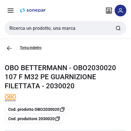
Vai alla
Vai
navigazione
alla
pagina
Cerca input
Torna indietro
OBO BETTERMANN - OBO2030020
107 F M32 PE GUARNIZIONE
FILETTATA - 2030020
copia
Cod. prodotto OBO2030020
copia
Cod. produttore 2030020