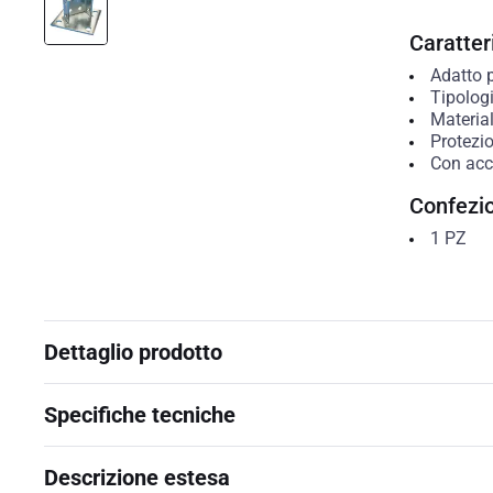
Caratteri
Adatto 
Tipolog
Materia
Protezio
Con acc
Confezi
1
PZ
Dettaglio prodotto
Specifiche tecniche
Descrizione estesa