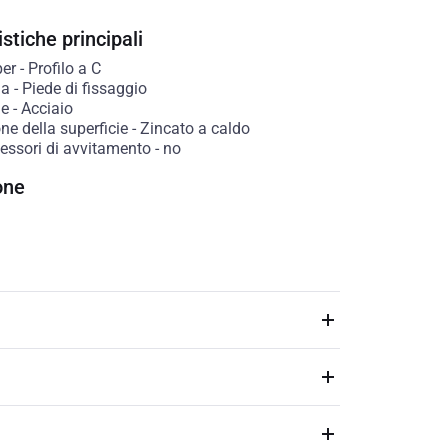
stiche principali
per
-
Profilo a C
ia
-
Piede di fissaggio
le
-
Acciaio
ne della superficie
-
Zincato a caldo
essori di avvitamento
-
no
one