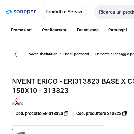
Vai alla
Vai
navigazione
alla
Prodotti e Servizi
Cerca input
pagina
Promozioni
Configuratori
Brand shop
Cataloghi
Power Distribution
Canali portacavi
Elemento di fissaggio per
NVENT ERICO - ERI313823 BASE X 
150X10 - 313823
copia
copia
Cod. prodotto ERI313823
Cod. produttore 313823