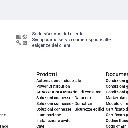
Soddisfazione del cliente
Sviluppiamo servizi come risposte alle
esigenze dei clienti
Prodotti
Documen
Automazione industriale
Condizioni g
Power Distribution
Condizioni g
Attrezzature e Materiali di consumo
Condizioni g
Soluzioni connesse - Datacom
Marketplac
Soluzioni connesse - Domotica
Modulo di r
Soluzioni connesse - Sicurezza edifici
Certificato d
ione
Illuminazione
Certificato p
Installazione civile
Codice Etic
iance
Cavi
Code of Ethi