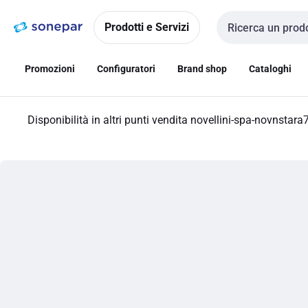
Vai alla
Vai
navigazione
alla
Prodotti e Servizi
Cerca input
pagina
Promozioni
Configuratori
Brand shop
Cataloghi
Disponibilità in altri punti vendita
novellini-spa-novnstara