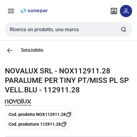
Vai alla
Vai
navigazione
alla
pagina
Cerca input
Torna indietro
NOVALUX SRL - NOX112911.28
PARALUME PER TINY PT/MISS PL SP
VELL.BLU - 112911.28
copia
Cod. prodotto NOX112911.28
copia
Cod. produttore 112911.28