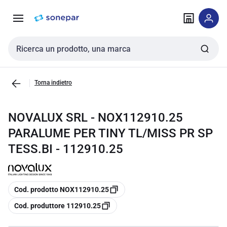
Vai alla
Vai
navigazione
alla
pagina
Cerca input
Torna indietro
NOVALUX SRL - NOX112910.25
PARALUME PER TINY TL/MISS PR SP
TESS.BI - 112910.25
copia
Cod. prodotto NOX112910.25
copia
Cod. produttore 112910.25