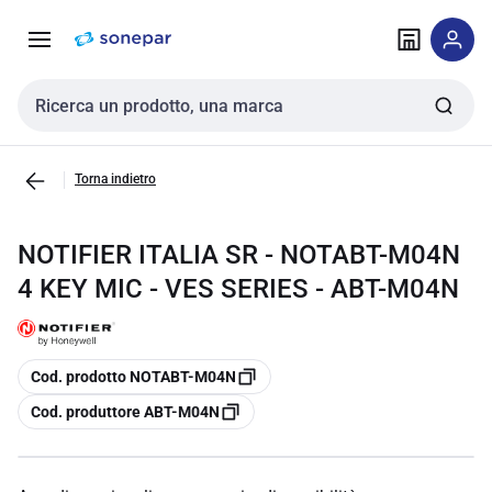
Vai alla
Vai
navigazione
alla
pagina
Cerca input
Torna indietro
NOTIFIER ITALIA SR - NOTABT-M04N
4 KEY MIC - VES SERIES - ABT-M04N
copia
Cod. prodotto NOTABT-M04N
copia
Cod. produttore ABT-M04N