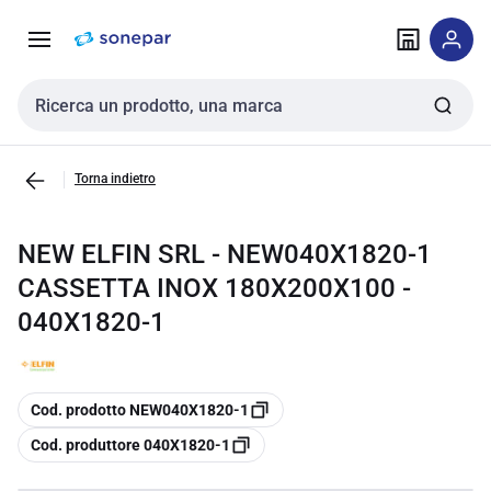
Vai alla
Vai
navigazione
alla
pagina
Cerca input
Torna indietro
NEW ELFIN SRL - NEW040X1820-1
CASSETTA INOX 180X200X100 -
040X1820-1
copia
Cod. prodotto NEW040X1820-1
copia
Cod. produttore 040X1820-1