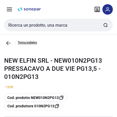
Vai alla
Vai
navigazione
alla
pagina
Cerca input
Torna indietro
NEW ELFIN SRL - NEW010N2PG13
PRESSACAVO A DUE VIE PG13,5 -
010N2PG13
copia
Cod. prodotto NEW010N2PG13
copia
Cod. produttore 010N2PG13