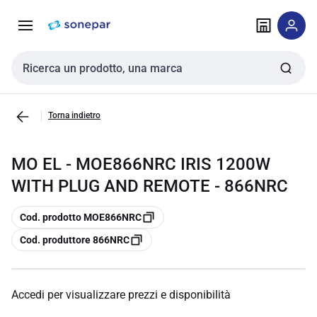
Vai alla
Vai
navigazione
alla
pagina
Cerca input
Torna indietro
MO EL - MOE866NRC IRIS 1200W
WITH PLUG AND REMOTE - 866NRC
copia
Cod. prodotto MOE866NRC
copia
Cod. produttore 866NRC
Accedi per visualizzare prezzi e disponibilità