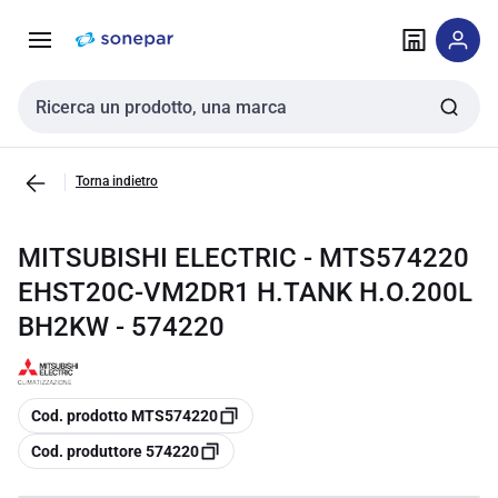
Vai alla
Vai
navigazione
alla
pagina
Cerca input
Torna indietro
MITSUBISHI ELECTRIC - MTS574220
EHST20C-VM2DR1 H.TANK H.O.200L
BH2KW - 574220
copia
Cod. prodotto MTS574220
copia
Cod. produttore 574220