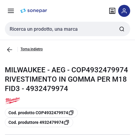
Vai alla
Vai
navigazione
alla
pagina
Cerca input
Torna indietro
MILWAUKEE - AEG - COP4932479974
RIVESTIMENTO IN GOMMA PER M18
FID3 - 4932479974
copia
Cod. prodotto COP4932479974
copia
Cod. produttore 4932479974