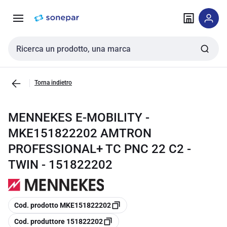
Vai alla
Vai
navigazione
alla
pagina
Cerca input
Torna indietro
MENNEKES E-MOBILITY -
MKE151822202 AMTRON
PROFESSIONAL+ TC PNC 22 C2 -
TWIN - 151822202
copia
Cod. prodotto MKE151822202
copia
Cod. produttore 151822202