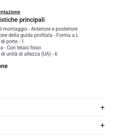
ntazione
stiche principali
 di montaggio
-
Anteriore e posteriore
ne della guida profilata
-
Forma a L
di porte
-
1
ia
-
Con telaio fisso
i unità di altezza (UA)
-
6
one