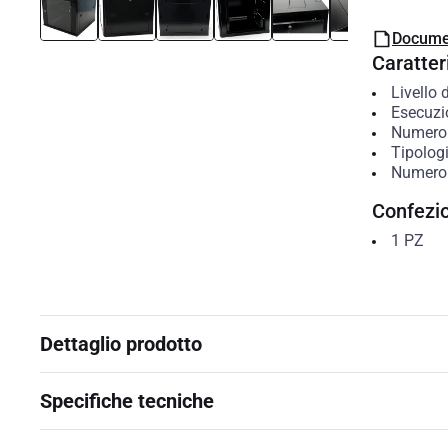
Docume
Caratteri
Livello
Esecuzio
Numero 
Tipolog
Numero d
Confezi
1
PZ
Dettaglio prodotto
Specifiche tecniche