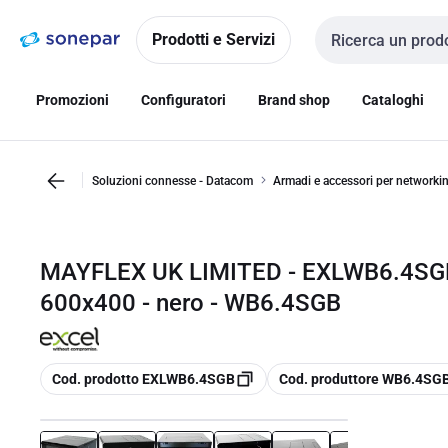
Vai alla
Vai
navigazione
alla
Prodotti e Servizi
Cerca input
pagina
Promozioni
Configuratori
Brand shop
Cataloghi
Soluzioni connesse - Datacom
Armadi e accessori per networki
MAYFLEX UK LIMITED - EXLWB6.4SGB
600x400 - nero - WB6.4SGB
copia
copia
Cod. prodotto EXLWB6.4SGB
Cod. produttore WB6.4SG