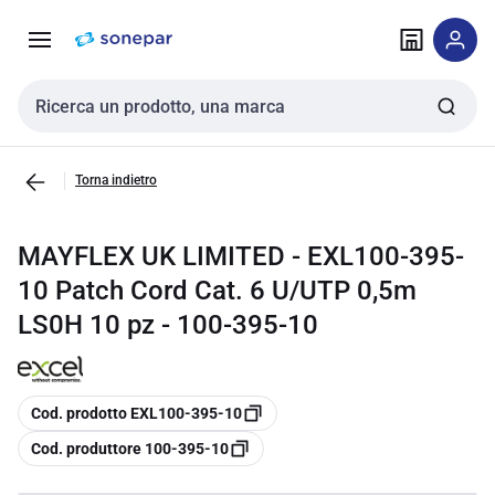
Vai alla
Vai
navigazione
alla
pagina
Cerca input
Torna indietro
MAYFLEX UK LIMITED - EXL100-395-
10 Patch Cord Cat. 6 U/UTP 0,5m
LS0H 10 pz - 100-395-10
copia
Cod. prodotto EXL100-395-10
copia
Cod. produttore 100-395-10