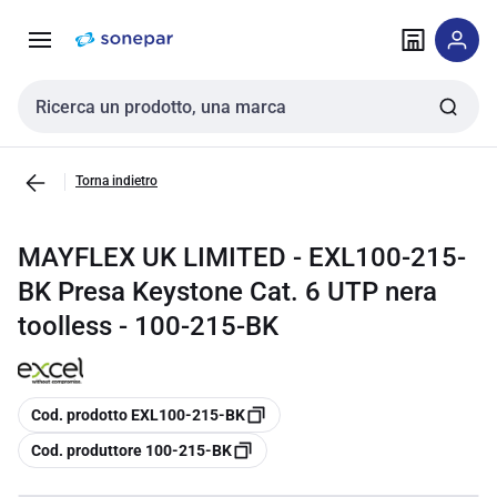
Vai alla
Vai
navigazione
alla
pagina
Cerca input
Torna indietro
MAYFLEX UK LIMITED - EXL100-215-
BK Presa Keystone Cat. 6 UTP nera
toolless - 100-215-BK
copia
Cod. prodotto EXL100-215-BK
copia
Cod. produttore 100-215-BK