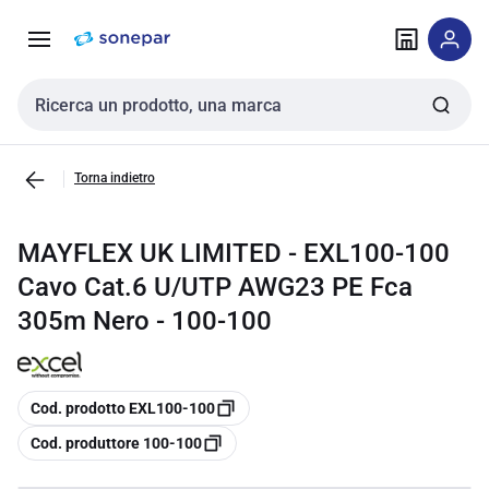
Vai alla
Vai
navigazione
alla
pagina
Cerca input
Torna indietro
MAYFLEX UK LIMITED - EXL100-100
Cavo Cat.6 U/UTP AWG23 PE Fca
305m Nero - 100-100
copia
Cod. prodotto EXL100-100
copia
Cod. produttore 100-100