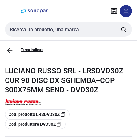
Vai alla
Vai
navigazione
alla
pagina
Cerca input
Torna indietro
LUCIANO RUSSO SRL - LRSDVD30Z
CUR 90 DISC DX SGHEMBA+COP
300X75MM SEND - DVD30Z
copia
Cod. prodotto LRSDVD30Z
copia
Cod. produttore DVD30Z