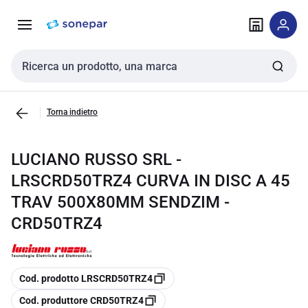
Vai alla
Vai
navigazione
alla
pagina
Cerca input
Torna indietro
LUCIANO RUSSO SRL -
LRSCRD50TRZ4 CURVA IN DISC A 45
TRAV 500X80MM SENDZIM -
CRD50TRZ4
copia
Cod. prodotto LRSCRD50TRZ4
copia
Cod. produttore CRD50TRZ4