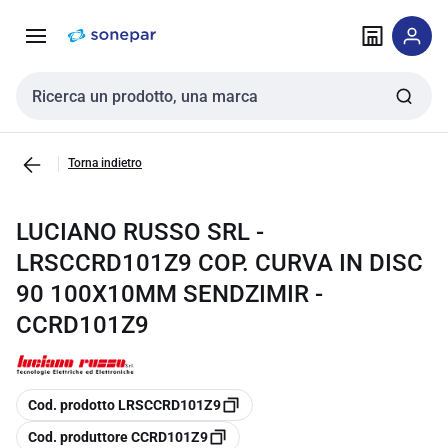
Vai alla
Vai
navigazione
alla
pagina
Cerca input
Torna indietro
LUCIANO RUSSO SRL -
LRSCCRD101Z9 COP. CURVA IN DISC
90 100X10MM SENDZIMIR -
CCRD101Z9
copia
Cod. prodotto LRSCCRD101Z9
copia
Cod. produttore CCRD101Z9