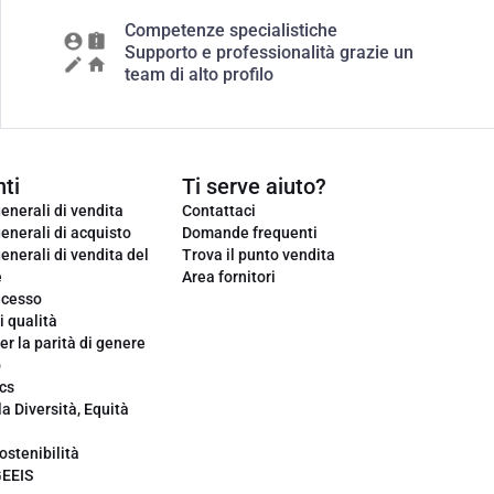
Competenze specialistiche
Supporto e professionalità grazie un
team di alto profilo
ti
Ti serve aiuto?
enerali di vendita
Contattaci
enerali di acquisto
Domande frequenti
enerali di vendita del
Trova il punto vendita
e
Area fornitori
ecesso
i qualità
er la parità di genere
o
cs
la Diversità, Equità
ostenibilità
GEEIS