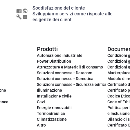
Soddisfazione del cliente
Sviluppiamo servizi come risposte alle
esigenze dei clienti
Prodotti
Documen
Automazione industriale
Condizioni g
Power Distribution
Condizioni g
Attrezzature e Materiali di consumo
Condizioni g
Soluzioni connesse - Datacom
Marketplac
Soluzioni connesse - Domotica
Modulo di r
Soluzioni connesse - Sicurezza edifici
Certificato d
ione
Illuminazione
Certificato p
Installazione civile
Codice Etic
iance
Cavi
Code of Ethi
Energie rinnovabili
Politica per 
Termoidraulica
e Inclusione
Climatizzazione
Bilancio di s
Altro
Certificato 