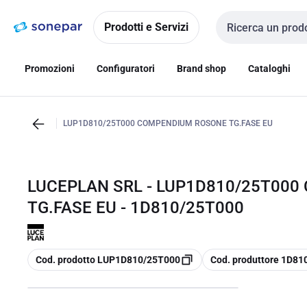
Vai alla
Vai
navigazione
alla
Prodotti e Servizi
Cerca input
pagina
Promozioni
Configuratori
Brand shop
Cataloghi
LUP1D810/25T000 COMPENDIUM ROSONE TG.FASE EU
LUCEPLAN SRL - LUP1D810/25T00
TG.FASE EU - 1D810/25T000
copia
copia
Cod. prodotto LUP1D810/25T000
Cod. produttore 1D8