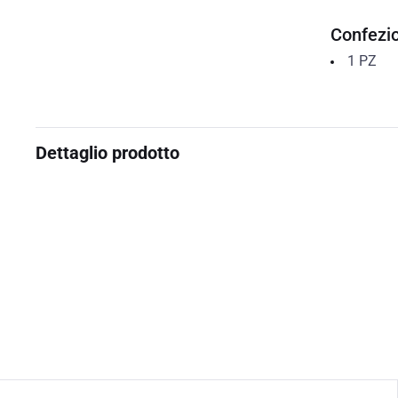
Confezi
1
PZ
Dettaglio prodotto