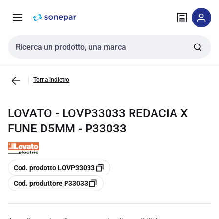
Vai alla
Vai
navigazione
alla
pagina
Cerca input
Torna indietro
LOVATO - LOVP33033 REDACIA X
FUNE D5MM - P33033
copia
Cod. prodotto LOVP33033
copia
Cod. produttore P33033