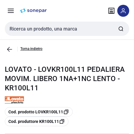
Vai alla
Vai
navigazione
alla
pagina
Cerca input
Torna indietro
LOVATO - LOVKR100L11 PEDALIERA
MOVIM. LIBERO 1NA+1NC LENTO -
KR100L11
copia
Cod. prodotto LOVKR100L11
copia
Cod. produttore KR100L11