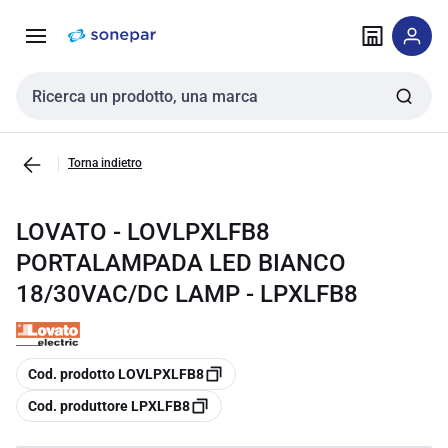
Vai alla
Vai
navigazione
alla
pagina
Cerca input
Torna indietro
LOVATO - LOVLPXLFB8
PORTALAMPADA LED BIANCO
18/30VAC/DC LAMP - LPXLFB8
copia
Cod. prodotto LOVLPXLFB8
copia
Cod. produttore LPXLFB8