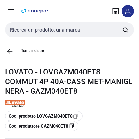
Vai alla
Vai
navigazione
alla
pagina
Cerca input
Torna indietro
LOVATO - LOVGAZM040ET8
COMMUT 4P 40A-CASS MET-MANIGL
NERA - GAZM040ET8
copia
Cod. prodotto LOVGAZM040ET8
copia
Cod. produttore GAZM040ET8