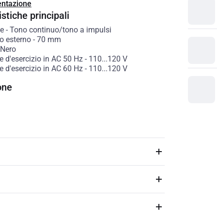
ntazione
stiche principali
e
-
Tono continuo/tono a impulsi
o esterno
-
70
mm
Nero
 d'esercizio in AC 50 Hz
-
110...120
V
 d'esercizio in AC 60 Hz
-
110...120
V
one