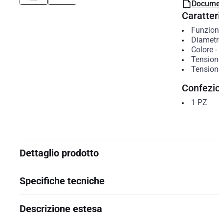
Docume
Caratteri
Funzion
Diametr
Colore
-
Tensione
Tensione
Confezi
1
PZ
Dettaglio prodotto
Specifiche tecniche
Descrizione estesa