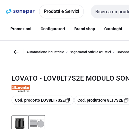
Vai alla
Vai
navigazione
alla
Prodotti e Servizi
Cerca input
pagina
Promozioni
Configuratori
Brand shop
Cataloghi
Automazione industriale
Segnalatori ottici e acustici
Colonna
LOVATO - LOV8LT7S2E MODULO SON
copia
copia
Cod. prodotto LOV8LT7S2E
Cod. produttore 8LT7S2E