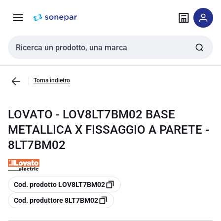
Vai alla
Vai
navigazione
alla
pagina
Cerca input
Torna indietro
LOVATO - LOV8LT7BM02 BASE
METALLICA X FISSAGGIO A PARETE -
8LT7BM02
copia
Cod. prodotto LOV8LT7BM02
copia
Cod. produttore 8LT7BM02