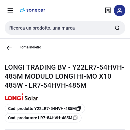
Vai alla
Vai
navigazione
alla
pagina
Cerca input
Torna indietro
LONGI TRADING BV - Y22LR7-54HVH-
485M MODULO LONGI HI-MO X10
485W - LR7-54HVH-485M
copia
Cod. prodotto Y22LR7-54HVH-485M
copia
Cod. produttore LR7-54HVH-485M