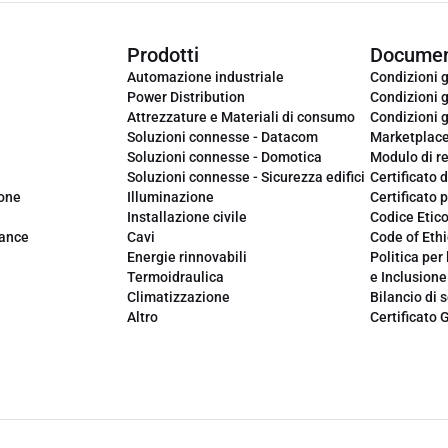
Prodotti
Documen
Automazione industriale
Condizioni g
Power Distribution
Condizioni g
Attrezzature e Materiali di consumo
Condizioni g
Soluzioni connesse - Datacom
Marketplac
Soluzioni connesse - Domotica
Modulo di r
Soluzioni connesse - Sicurezza edifici
Certificato d
ione
Illuminazione
Certificato p
Installazione civile
Codice Etic
iance
Cavi
Code of Ethi
Energie rinnovabili
Politica per 
Termoidraulica
e Inclusione
Climatizzazione
Bilancio di s
Altro
Certificato 