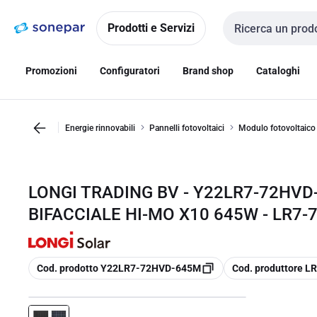
Vai alla
Vai
navigazione
alla
Prodotti e Servizi
Cerca input
pagina
Promozioni
Configuratori
Brand shop
Cataloghi
Energie rinnovabili
Pannelli fotovoltaici
Modulo fotovoltaico
LONGI TRADING BV - Y22LR7-72HV
BIFACCIALE HI-MO X10 645W - LR7
copia
copia
Cod. prodotto Y22LR7-72HVD-645M
Cod. produttore 