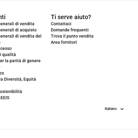
ti
Ti serve aiuto?
enerali di vendita
Contattaci
enerali di acquisto
Domande frequenti
enerali di vendita del
Trova il punto vendita
e
Area fornitori
ecesso
i qualità
er la parità di genere
o
cs
la Diversità, Equità
ostenibilità
GEEIS
Lingua