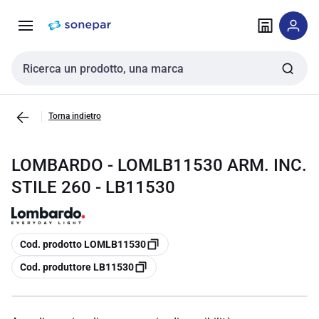
Vai alla
Vai
navigazione
alla
pagina
Cerca input
Torna indietro
LOMBARDO - LOMLB11530 ARM. INC.
STILE 260 - LB11530
copia
Cod. prodotto LOMLB11530
copia
Cod. produttore LB11530