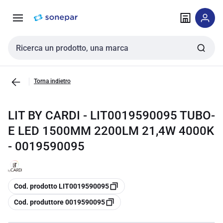
Vai alla
Vai
navigazione
alla
pagina
Cerca input
Torna indietro
LIT BY CARDI - LIT0019590095 TUBO-
E LED 1500MM 2200LM 21,4W 4000K
- 0019590095
copia
Cod. prodotto LIT0019590095
copia
Cod. produttore 0019590095