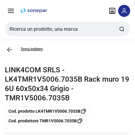
Vai alla
Vai
navigazione
alla
pagina
Cerca input
Torna indietro
LINK4COM SRLS -
LK4TMR1V5006.7035B Rack muro 19
6U 60x50x34 Grigio -
TMR1V5006.7035B
copia
Cod. prodotto LK4TMR1V5006.7035B
copia
Cod. produttore TMR1V5006.7035B