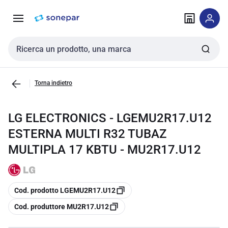
Vai alla
Vai
navigazione
alla
pagina
Cerca input
Torna indietro
LG ELECTRONICS - LGEMU2R17.U12
ESTERNA MULTI R32 TUBAZ
MULTIPLA 17 KBTU - MU2R17.U12
copia
Cod. prodotto LGEMU2R17.U12
copia
Cod. produttore MU2R17.U12