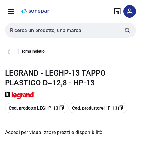
Vai alla
Vai
navigazione
alla
pagina
Cerca input
Torna indietro
LEGRAND - LEGHP-13 TAPPO
PLASTICO D=12,8 - HP-13
copia
copia
Cod. prodotto LEGHP-13
Cod. produttore HP-13
Accedi per visualizzare prezzi e disponibilità