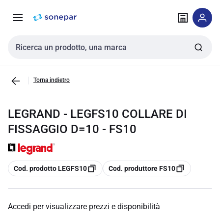
Vai alla
Vai
navigazione
alla
pagina
Cerca input
Torna indietro
LEGRAND - LEGFS10 COLLARE DI
FISSAGGIO D=10 - FS10
copia
copia
Cod. prodotto LEGFS10
Cod. produttore FS10
Accedi per visualizzare prezzi e disponibilità