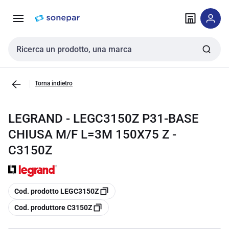
Vai alla
Vai
navigazione
alla
pagina
Cerca input
Torna indietro
LEGRAND - LEGC3150Z P31-BASE
CHIUSA M/F L=3M 150X75 Z -
C3150Z
copia
Cod. prodotto LEGC3150Z
copia
Cod. produttore C3150Z