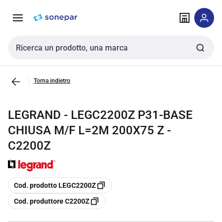
Vai alla
Vai
navigazione
alla
pagina
Cerca input
Torna indietro
LEGRAND - LEGC2200Z P31-BASE
CHIUSA M/F L=2M 200X75 Z -
C2200Z
copia
Cod. prodotto LEGC2200Z
copia
Cod. produttore C2200Z