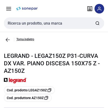
Vai alla
Vai
navigazione
alla
pagina
Cerca input
Torna indietro
LEGRAND - LEGAZ150Z P31-CURVA
DX VAR. PIANO DISCESA 150X75 Z -
AZ150Z
copia
Cod. prodotto LEGAZ150Z
copia
Cod. produttore AZ150Z