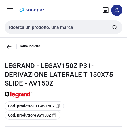
Vai alla
Vai
navigazione
alla
pagina
Cerca input
Torna indietro
LEGRAND - LEGAV150Z P31-
DERIVAZIONE LATERALE T 150X75
SLIDE - AV150Z
copia
Cod. prodotto LEGAV150Z
copia
Cod. produttore AV150Z