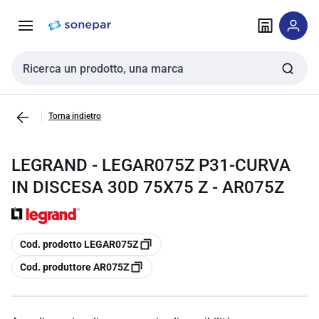
Vai alla
Vai
navigazione
alla
pagina
Cerca input
Torna indietro
LEGRAND - LEGAR075Z P31-CURVA
IN DISCESA 30D 75X75 Z - AR075Z
copia
Cod. prodotto LEGAR075Z
copia
Cod. produttore AR075Z